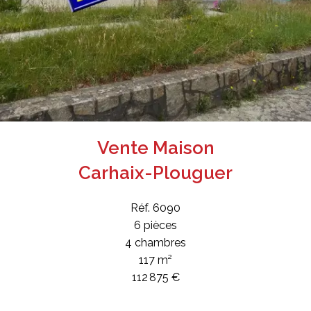
Vente Maison
Carhaix-Plouguer
Réf. 6090
6 pièces
4 chambres
117 m²
112 875 €