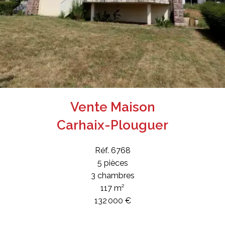
Vente Maison
Carhaix-Plouguer
Réf. 6768
5 pièces
3 chambres
117 m²
132 000 €