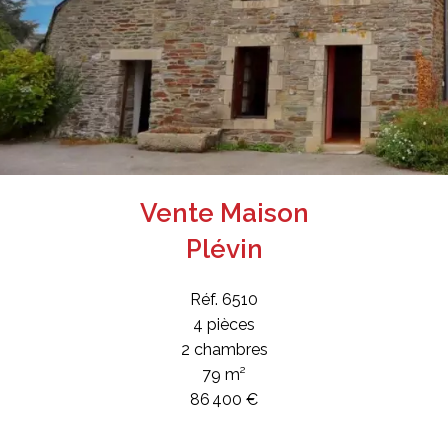
Vente Maison
Plévin
Réf. 6510
4 pièces
2 chambres
79 m²
86 400 €